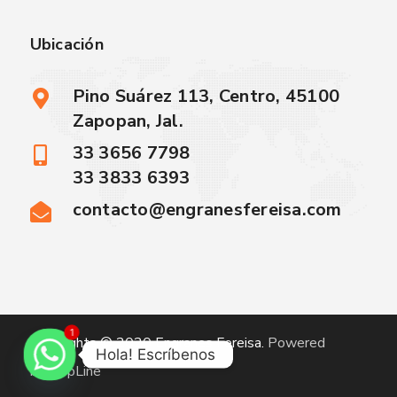
Ubicación
Pino Suárez 113, Centro, 45100
Zapopan, Jal.
33 3656 7798
33 3833 6393
contacto@engranesfereisa.com
1
Copyrights © 2020
Engranes Fereisa
.
Powered
Hola! Escríbenos
by
UppLine